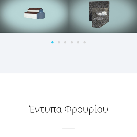
Παλαιοχριστιανικός Ναός
Πύργος Υπέρκαλος
Κάτω Από Τζαμί Χαληλ Μπεη
Μνημεία
Μνημεία
Έντυπα Φρουρίου